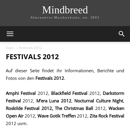
Mindbreed
Alternatives Musikwebzine, est. 2003
Start
Festivals 2012
FESTIVALS 2012
Auf dieser Seite findet ihr Informationen, Berichte und
Fotos von den
Festivals 2012
.
Amphi Festival
2012,
Blackfield Festival
2012,
Darkstorm
Festival
2012,
M’era Luna 2012
,
Nocturnal Culture Night
,
Roskilde Festival 2012, The Christmas Ball
2012,
Wacken
Open Air
2012,
Wave Gotik Treffen
2012,
Zita Rock Festival
2012 uvm.