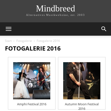
Mindbreed
Alternatives Musikwebzine, est. 2003
Start
Fotogalerie
Fotogalerie 2016
FOTOGALERIE 2016
Amphi Festival 2016
Autumn Moon Festival
2016