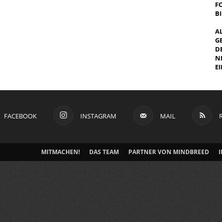
F
B
A
G
E
E
I
FACEBOOK
INSTAGRAM
MAIL
MITMACHEN!
DAS TEAM
PARTNER VON MINDBREED