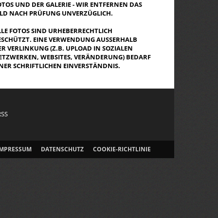
OTOS UND DER GALERIE - WIR ENTFERNEN DAS
ILD NACH PRÜFUNG UNVERZÜGLICH.
LLE FOTOS SIND URHEBERRECHTLICH
ESCHÜTZT. EINE VERWENDUNG AUSSERHALB D
R VERLINKUNG (Z.B. UPLOAD IN SOZIALEN N
TZWERKEN, WEBSITES, VERÄNDERUNG) BEDARF E
NER SCHRIFTLICHEN EINVERSTÄNDNIS.
RSS
IMPRESSUM
DATENSCHUTZ
COOKIE-RICHTLINIE