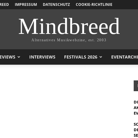
REED
IMPRESSUM
DATENSCHUTZ
COOKIE-RICHTLINIE
Mindbreed
Alternatives Musikwebzine, est. 2003
EVIEWS
INTERVIEWS
FESTIVALS 2026
EVENTARCH
D
A
E
S
D
S