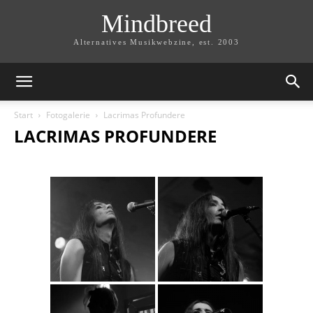
Mindbreed
Alternatives Musikwebzine, est. 2003
Start
Fotogalerie
Lacrimas Profundere
LACRIMAS PROFUNDERE