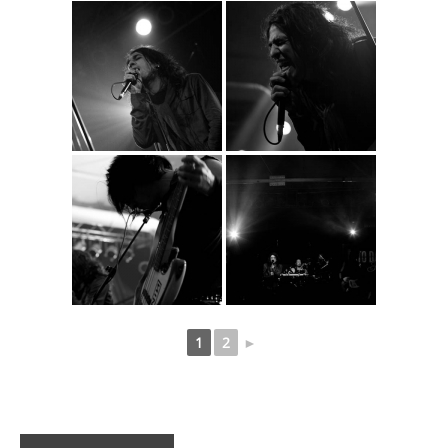
1
2
►