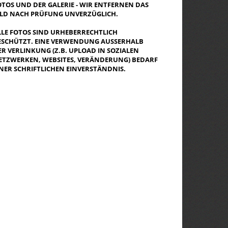
OTOS UND DER GALERIE - WIR ENTFERNEN DAS
ILD NACH PRÜFUNG UNVERZÜGLICH.
LLE FOTOS SIND URHEBERRECHTLICH
ESCHÜTZT. EINE VERWENDUNG AUSSERHALB D
R VERLINKUNG (Z.B. UPLOAD IN SOZIALEN N
TZWERKEN, WEBSITES, VERÄNDERUNG) BEDARF E
NER SCHRIFTLICHEN EINVERSTÄNDNIS.