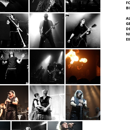
F
B
A
G
E
E
I