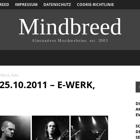
REED
IMPRESSUM
DATENSCHUTZ
COOKIE-RICHTLINIE
Mindbreed
Alternatives Musikwebzine, est. 2003
-Werk, Köln
5.10.2011 – E-WERK,
D
A
E
S
D
S