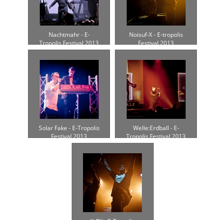
Nachtmahr - E-
Noisuf-X - E-tropolis
Tropolis Festival 2013
Festival 2013
Solar Fake - E-Tropolis
Welle:Erdball - E-
Festival 2013
Tropolis Festival 2013