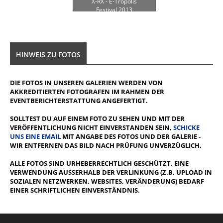
X-RX - E-Tropolis
Festival 2013
HINWEIS ZU FOTOS
DIE FOTOS IN UNSEREN GALERIEN WERDEN VON
AKKREDITIERTEN FOTOGRAFEN IM RAHMEN DER
EVENTBERICHTERSTATTUNG ANGEFERTIGT.
SOLLTEST DU AUF EINEM FOTO ZU SEHEN UND MIT DER
VERÖFFENTLICHUNG NICHT EINVERSTANDEN SEIN,
SCHICKE
UNS EINE EMAIL
MIT ANGABE DES FOTOS UND DER GALERIE -
WIR ENTFERNEN DAS BILD NACH PRÜFUNG UNVERZÜGLICH.
ALLE FOTOS SIND URHEBERRECHTLICH GESCHÜTZT. EINE
VERWENDUNG AUSSERHALB DER VERLINKUNG (Z.B. UPLOAD IN S
OZIALEN NETZWERKEN, WEBSITES, VERÄNDERUNG) BEDARF E
INER SCHRIFTLICHEN EINVERSTÄNDNIS.