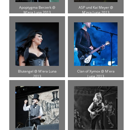
Apoptygma Berzerk @
ASP und Kai Meyer @
M`era Luna 2013
M`era Luna 2013
Blutengel @ M`era Luna
Clan of Xymox @ M`era
2013
Luna 2013