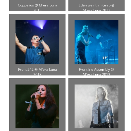
Coppelius @ M`era Luna
Eden weint im Grab @
2013
M`era Luna 2013
Front 242 @ M`era Luna
Frontline Assembly @
2013
M`era Luna 2013