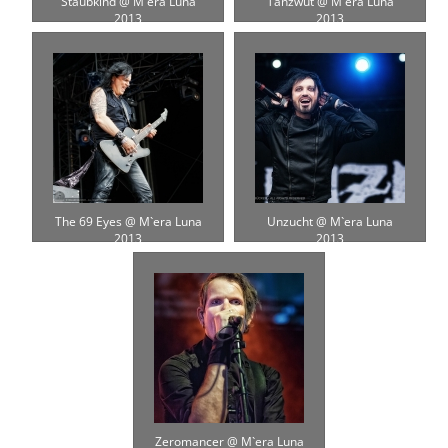
Staubkind @ M`era Luna
Tanzwut @ M`era Luna
2013
2013
The 69 Eyes @ M`era Luna
Unzucht @ M`era Luna
2013
2013
Zeromancer @ M`era Luna