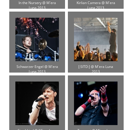
In the Nursery @ M`era
Kirlian Camera @ M`era
Luna 2013
Luna 2013
Schwarzer Engel @ M`era
[:SITD:] @ M`era Luna
Luna 2013
2013