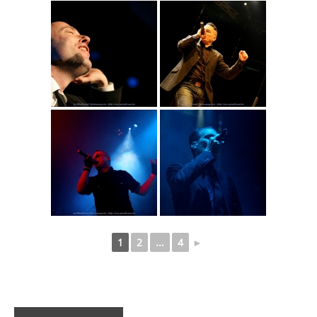
1
2
...
4
►