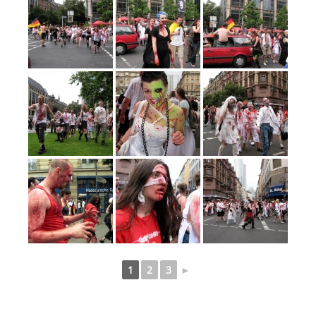
1
2
3
►