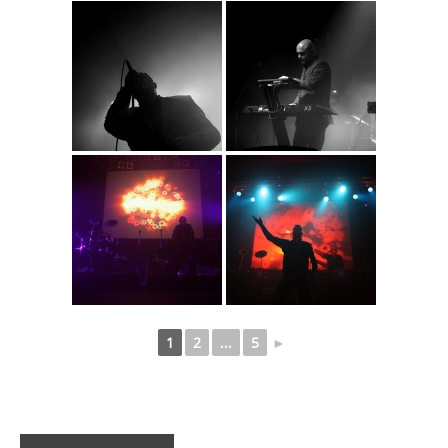
1
2
...
5
►