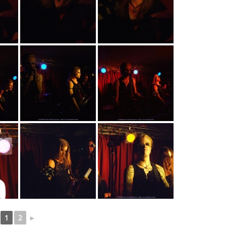
1
2
►