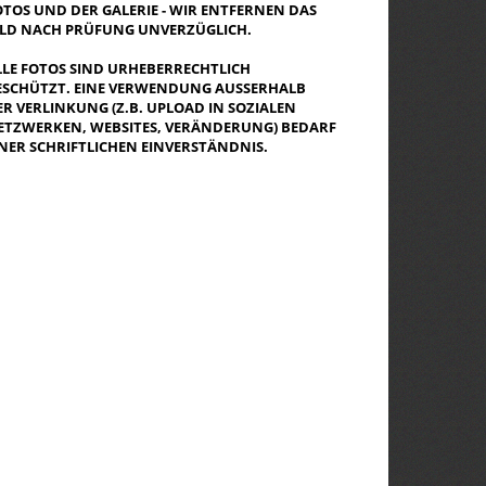
OTOS UND DER GALERIE - WIR ENTFERNEN DAS
ILD NACH PRÜFUNG UNVERZÜGLICH.
LLE FOTOS SIND URHEBERRECHTLICH
ESCHÜTZT. EINE VERWENDUNG AUSSERHALB D
R VERLINKUNG (Z.B. UPLOAD IN SOZIALEN N
TZWERKEN, WEBSITES, VERÄNDERUNG) BEDARF E
NER SCHRIFTLICHEN EINVERSTÄNDNIS.