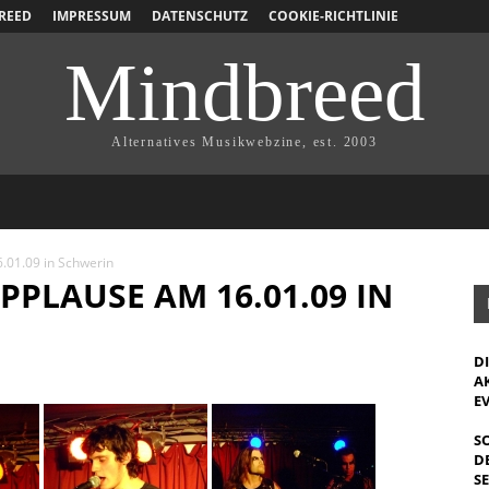
REED
IMPRESSUM
DATENSCHUTZ
COOKIE-RICHTLINIE
Mindbreed
Alternatives Musikwebzine, est. 2003
.01.09 in Schwerin
PLAUSE AM 16.01.09 IN
D
A
E
S
D
S