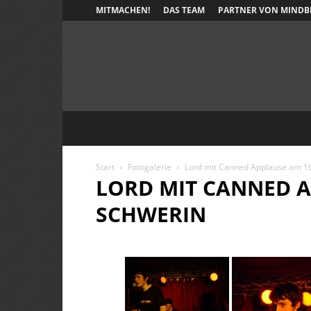
MITMACHEN!
DAS TEAM
PARTNER VON MINDB
Start
Fotogalerie
Lord mit Canned Applause am 16
LORD MIT CANNED AP
SCHWERIN