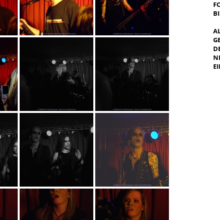
F
B
A
G
E
E
I