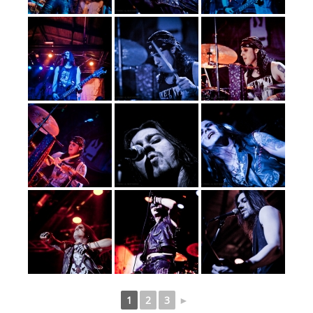
1
2
3
►