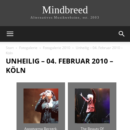
Mindbreed
Alternatives Musikwebzine, est. 2003
Start
Fotogalerie
Fotogalerie 2010
Unheilig – 04. Februar 2010 –
Köln
UNHEILIG – 04. FEBRUAR 2010 –
KÖLN
Apoptygma Berzerk,
The Beauty Of