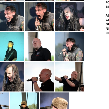
F
B
A
G
E
E
I