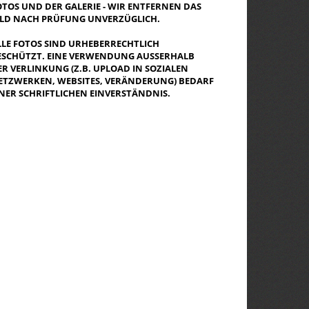
OTOS UND DER GALERIE - WIR ENTFERNEN DAS
ILD NACH PRÜFUNG UNVERZÜGLICH.
LLE FOTOS SIND URHEBERRECHTLICH
ESCHÜTZT. EINE VERWENDUNG AUSSERHALB D
R VERLINKUNG (Z.B. UPLOAD IN SOZIALEN N
TZWERKEN, WEBSITES, VERÄNDERUNG) BEDARF E
NER SCHRIFTLICHEN EINVERSTÄNDNIS.