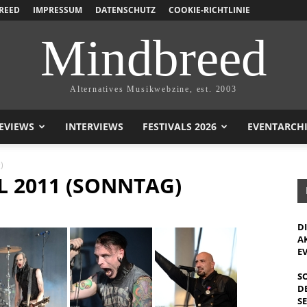
REED
IMPRESSUM
DATENSCHUTZ
COOKIE-RICHTLINIE
Mindbreed
Alternatives Musikwebzine, est. 2003
EVIEWS
INTERVIEWS
FESTIVALS 2026
EVENTARCH
)
L 2011 (SONNTAG)
D
A
E
S
D
S