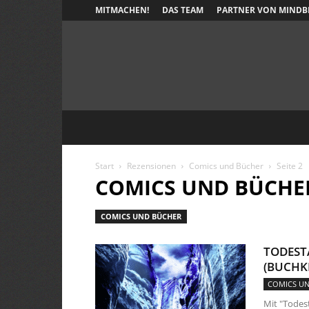
MITMACHEN!
DAS TEAM
PARTNER VON MINDB
Start
Rezensionen
Comics und Bücher
Seite 2
COMICS UND BÜCHE
COMICS UND BÜCHER
TODEST
(BUCHKR
COMICS U
Mit "Todes