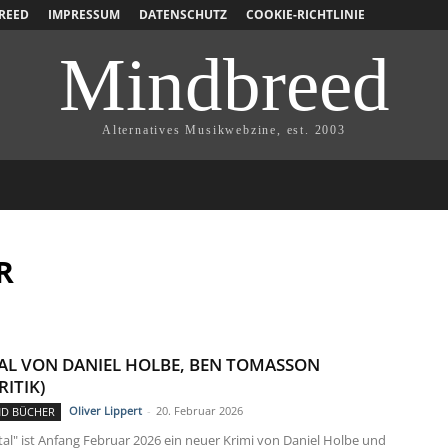
REED
IMPRESSUM
DATENSCHUTZ
COOKIE-RICHTLINIE
Mindbreed
Alternatives Musikwebzine, est. 2003
R
AL VON DANIEL HOLBE, BEN TOMASSON
ITIK)
Oliver Lippert
-
20. Februar 2026
ND BÜCHER
tal" ist Anfang Februar 2026 ein neuer Krimi von Daniel Holbe und