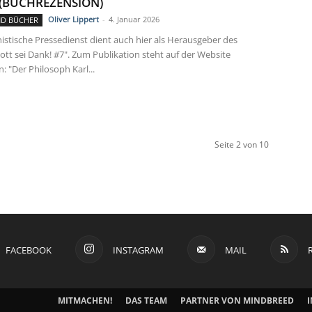
 (BUCHREZENSION)
Oliver Lippert
-
4. Januar 2026
ND BÜCHER
stische Pressedienst dient auch hier als Herausgeber des
ott sei Dank! #7". Zum Publikation steht auf der Website
: "Der Philosoph Karl...
Seite 2 von 10
FACEBOOK
INSTAGRAM
MAIL
MITMACHEN!
DAS TEAM
PARTNER VON MINDBREED