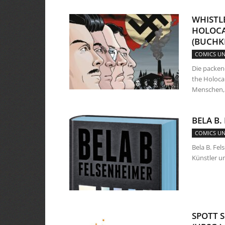
WHISTL
HOLOCA
(BUCHKR
COMICS U
Die packen
the Holoca
Menschen, d
BELA B.
COMICS U
Bela B. Fel
Künstler un
SPOTT S