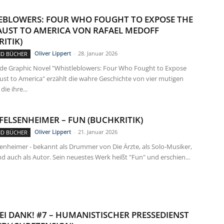
EBLOWERS: FOUR WHO FOUGHT TO EXPOSE THE
UST TO AMERICA VON RAFAEL MEDOFF
ITIK)
Oliver Lippert
-
28. Januar 2026
ND BÜCHER
de Graphic Novel "Whistleblowers: Four Who Fought to Expose
ust to America" erzählt die wahre Geschichte von vier mutigen
ie ihre...
 FELSENHEIMER – FUN (BUCHKRITIK)
Oliver Lippert
-
21. Januar 2026
ND BÜCHER
senheimer - bekannt als Drummer von Die Ärzte, als Solo-Musiker,
d auch als Autor. Sein neuestes Werk heißt "Fun" und erschien...
EI DANK! #7 – HUMANISTISCHER PRESSEDIENST