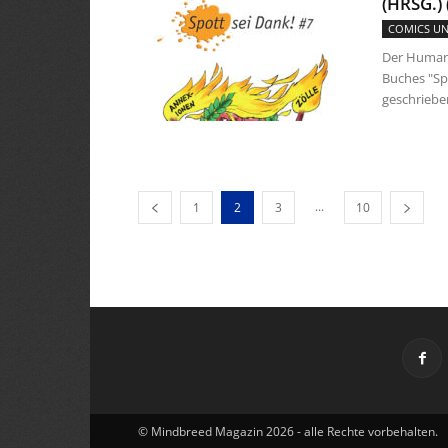
(HRSG.)
COMICS U
Der Humani
Buches "Sp
geschrieben
...
1
2
3
10
© Mindbreed Magazin 2026 - alle Rechte vorbehalten.