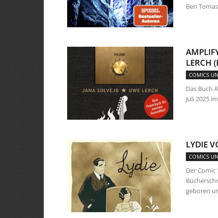
Ben Tomass
AMPLIF
LERCH (
COMICS U
Das Buch A
Juli 2025 i
LYDIE V
COMICS U
Der Comic 
Bücherschr
geboren un