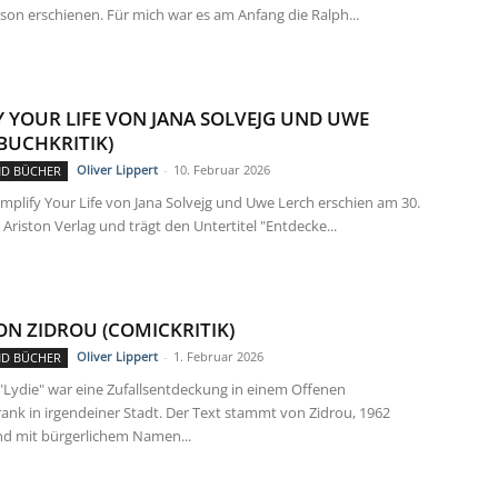
on erschienen. Für mich war es am Anfang die Ralph...
Y YOUR LIFE VON JANA SOLVEJG UND UWE
BUCHKRITIK)
Oliver Lippert
-
10. Februar 2026
ND BÜCHER
mplify Your Life von Jana Solvejg und Uwe Lerch erschien am 30.
m Ariston Verlag und trägt den Untertitel "Entdecke...
ON ZIDROU (COMICKRITIK)
Oliver Lippert
-
1. Februar 2026
ND BÜCHER
"Lydie" war eine Zufallsentdeckung in einem Offenen
ank in irgendeiner Stadt. Der Text stammt von Zidrou, 1962
d mit bürgerlichem Namen...