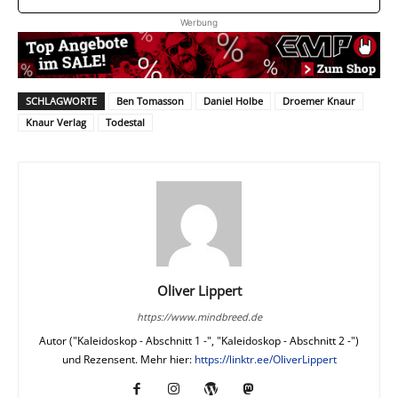
Werbung
SCHLAGWORTE
Ben Tomasson
Daniel Holbe
Droemer Knaur
Knaur Verlag
Todestal
Oliver Lippert
https://www.mindbreed.de
Autor ("Kaleidoskop - Abschnitt 1 -", "Kaleidoskop - Abschnitt 2 -")
und Rezensent. Mehr hier:
https://linktr.ee/OliverLippert