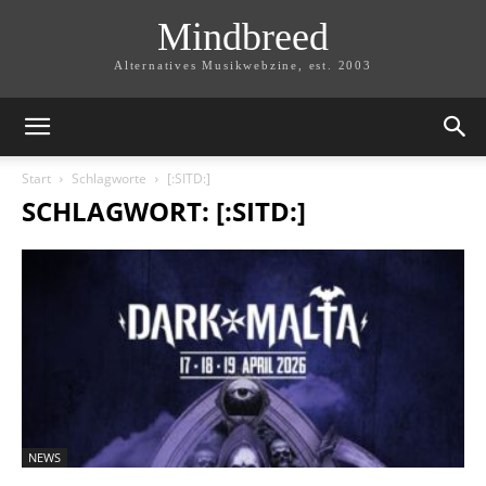
Mindbreed
Alternatives Musikwebzine, est. 2003
Start
Schlagworte
[:SITD:]
SCHLAGWORT: [:SITD:]
NEWS