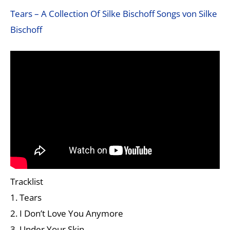
Tears – A Collection Of Silke Bischoff Songs von Silke
Bischoff
Tracklist
1. Tears
2. I Don’t Love You Anymore
3. Under Your Skin