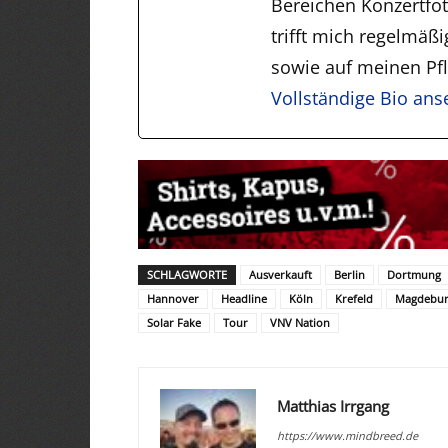
Bereichen Konzertfo
trifft mich regelmäß
sowie auf meinen Pfli
Vollständige Bio an
SCHLAGWORTE
Ausverkauft
Berlin
Dortmung
Hannover
Headline
Köln
Krefeld
Magdebu
Solar Fake
Tour
VNV Nation
Matthias Irrgang
https://www.mindbreed.de