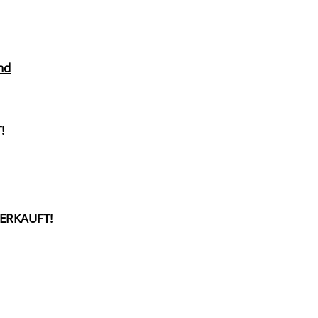
nd
!
ERKAUFT!