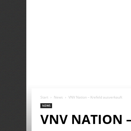
Start
News
VNV Nation – Krefeld ausverkauft
NEWS
VNV NATION 