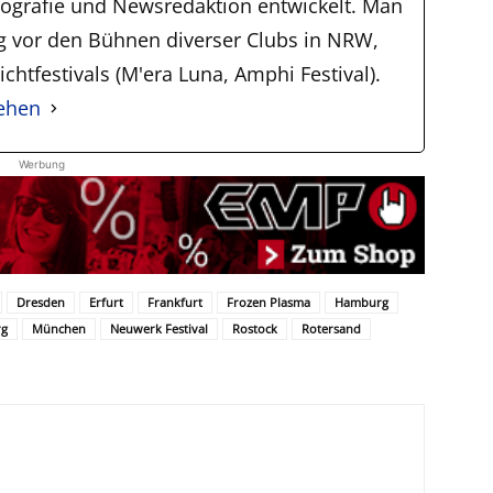
tografie und Newsredaktion entwickelt. Man
ig vor den Bühnen diverser Clubs in NRW,
chtfestivals (M'era Luna, Amphi Festival).
sehen
Werbung
Dresden
Erfurt
Frankfurt
Frozen Plasma
Hamburg
rg
München
Neuwerk Festival
Rostock
Rotersand