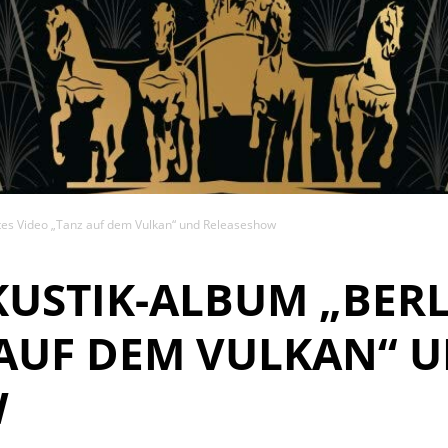
tes Video „Tanz auf dem Vulkan“ und Releaseshow
USTIK-ALBUM „BERLI
 AUF DEM VULKAN“ 
W