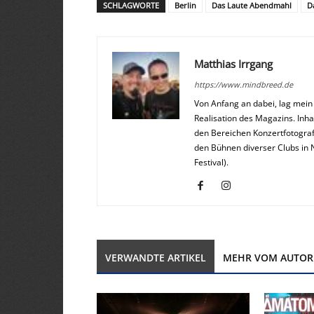
SCHLAGWORTE
Berlin
Das Laute Abendmahl
D
Matthias Irrgang
https://www.mindbreed.de
Von Anfang an dabei, lag mei
Realisation des Magazins. Inha
den Bereichen Konzertfotograf
den Bühnen diverser Clubs in 
Festival).
VERWANDTE ARTIKEL
MEHR VOM AUTOR