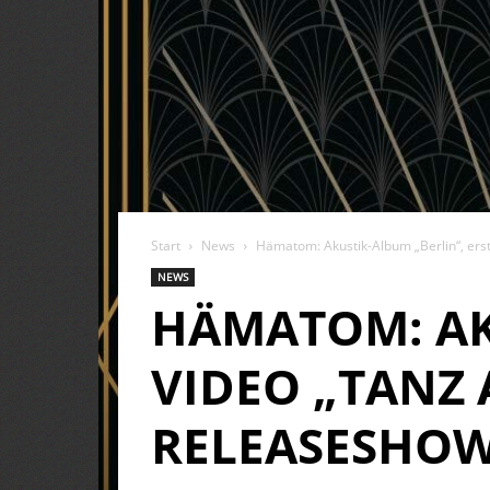
Start
News
Hämatom: Akustik-Album „Berlin“, ers
NEWS
HÄMATOM: AK
VIDEO „TANZ
RELEASESHO