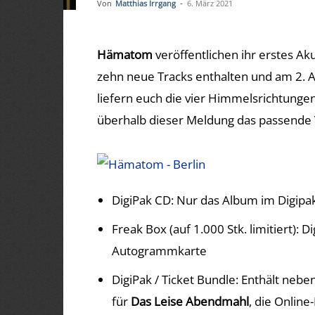
Von
Matthias Irrgang
-
6. März 2021
Hämatom
veröffentlichen ihr erstes Ak
zehn neue Tracks enthalten und am 2. 
liefern euch die vier Himmelsrichtunge
überhalb dieser Meldung das passende V
DigiPak CD: Nur das Album im Digipa
Freak Box (auf 1.000 Stk. limitiert):
Autogrammkarte
DigiPak / Ticket Bundle: Enthält neb
für
Das Leise Abendmahl
, die Onli