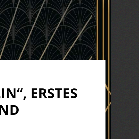
N“, ERSTES
UND