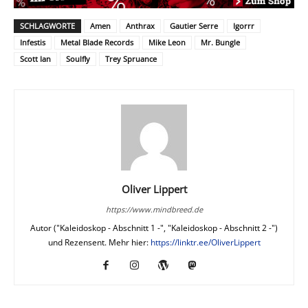
SCHLAGWORTE
Amen
Anthrax
Gautier Serre
Igorrr
Infestis
Metal Blade Records
Mike Leon
Mr. Bungle
Scott Ian
Soulfly
Trey Spruance
Oliver Lippert
https://www.mindbreed.de
Autor ("Kaleidoskop - Abschnitt 1 -", "Kaleidoskop - Abschnitt 2 -")
und Rezensent. Mehr hier:
https://linktr.ee/OliverLippert