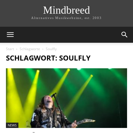
Mindbreed
Alternatives Musikwebzine, est. 2003
Start
Schlagworte
Soulfly
SCHLAGWORT: SOULFLY
NEWS