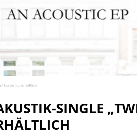
e“ kostenlos erhältlich
AKUSTIK-SINGLE „TWI
RHÄLTLICH