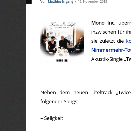
Von
Matthias Irrgang
-
15. November 2013
Mono Inc.
überr
inzwischen für i
sie zuletzt die
k
Nimmermehr-To
Akustik-Single „
Tw
Neben dem neuen Titeltrack „Twice i
folgender Songs:
– Seligkeit