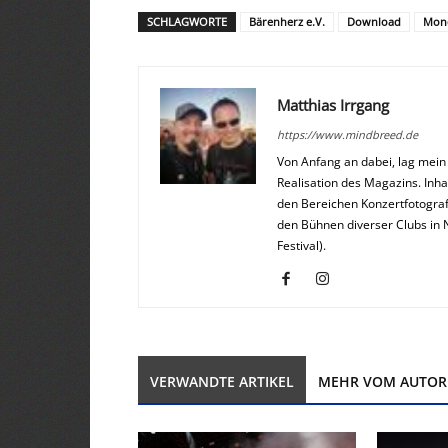
SCHLAGWORTE
Bärenherz e.V.
Download
Mono
Matthias Irrgang
https://www.mindbreed.de
Von Anfang an dabei, lag mei
Realisation des Magazins. Inha
den Bereichen Konzertfotograf
den Bühnen diverser Clubs in 
Festival).
VERWANDTE ARTIKEL
MEHR VOM AUTOR