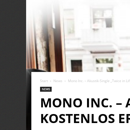
Start
News
Mono Inc. – Akustik-Single „Twice in Lif
NEWS
MONO INC. – 
KOSTENLOS E