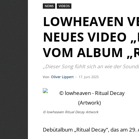
NEWS
VIDEOS
LOWHEAVEN V
NEUES VIDEO 
VOM ALBUM „R
„Dieser Song fühlt sich an wie der Sou
Von
Oliver Lippert
-
17. Juni 2025
© lowheaven Ritual Decay Artwork
Debütalbum „Ritual Decay“, das am 29. 