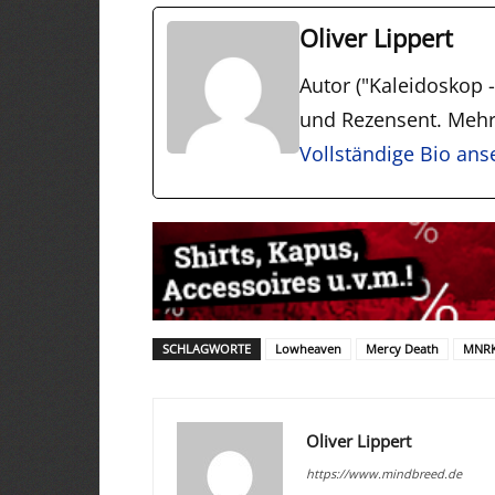
Oliver Lippert
Autor ("Kaleidoskop - 
und Rezensent. Mehr
Vollständige Bio an
SCHLAGWORTE
Lowheaven
Mercy Death
MNRK
Oliver Lippert
https://www.mindbreed.de