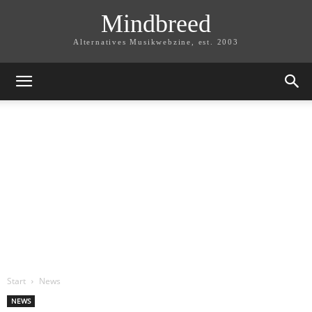
Mindbreed
Alternatives Musikwebzine, est. 2003
Start
News
NEWS