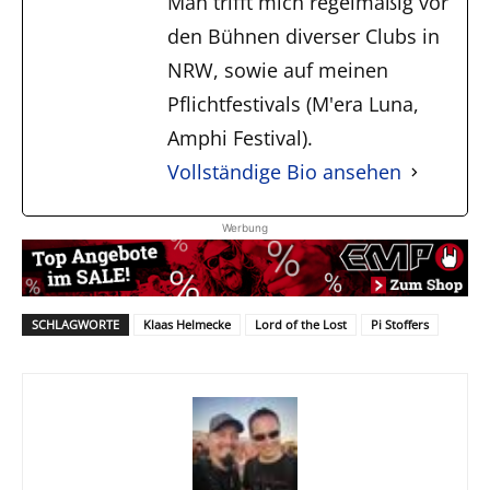
Man trifft mich regelmäßig vor
den Bühnen diverser Clubs in
NRW, sowie auf meinen
Pflichtfestivals (M'era Luna,
Amphi Festival).
Vollständige Bio ansehen
Werbung
SCHLAGWORTE
Klaas Helmecke
Lord of the Lost
Pi Stoffers