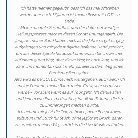
ich hätte niemals geglaubt, dass ich das mal schreiben
werde, aber nach 17 Jahren ist meine Reise mit LOTL zu
Ende.
Meine mentale Gesundheit und der dafür notwendige
Heilungsprozess machen diesen Schritt unumgänglich. Die
Jungs in meiner Band haben mich all die Jahre so gut es ging
aufgefangen und mir jede mögliche helfende Hand gereicht,
um aus dieser Spirale herauszukommen.Ich bin inzwischen
auf einem guten Weg, aber dieser Weg ist noch lang, und ich
kann ihn momentan nicht mehr parallel zu dem Weg eines
Berufsmusikers gehen.
Also wird es bei LOTL ohne mich weitergehen, auch wenn ich
meine Freunde, meine Band, meine Crew, sehr vermissen
werde – vor allem wenn es auf Tour geht. Ich danke allen
und jedem von Euch da draußen, für all die Träume, die ich
zu Erinnerungen machen durfte!
Ich nehme mir jetzt die Zeit, zu heilen, neue Perspektiven
aufzutun und Stück für Stück, ohne jeglichen Druck, daran
zu arbeiten, meinen Weg zurück in die Live-Musik zu finden.
Und ich hoffe, dass ich viele von Euch wieder sehen werde!