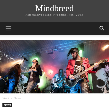
Mindbreed
Alternatives Musikwebzine, est. 2003
Start
News
NEWS