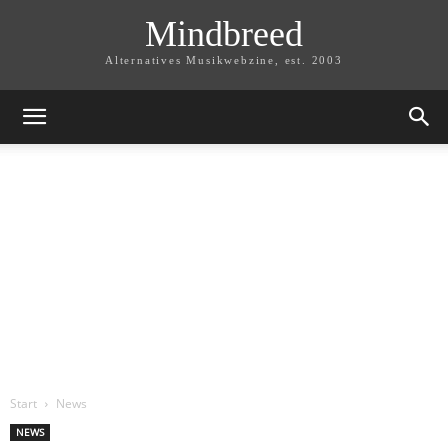
Mindbreed
Alternatives Musikwebzine, est. 2003
Start
News
NEWS