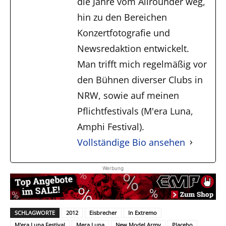
die Jahre vom Allrounder weg,
hin zu den Bereichen
Konzertfotografie und
Newsredaktion entwickelt.
Man trifft mich regelmäßig vor
den Bühnen diverser Clubs in
NRW, sowie auf meinen
Pflichtfestivals (M'era Luna,
Amphi Festival).
Vollständige Bio ansehen
Werbung
SCHLAGWORTE
2012
Eisbrecher
In Extremo
M'era Luna Festival
Mera Luna
New Model Army
Placebo