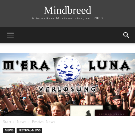
Mindbreed
Alternatives Musikwebzine, est. 2003
Start
News
Festival-News
NEWS
FESTIVAL-NEWS