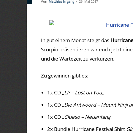
Von
Matthias Irrgang
-
26. Mai 2017
In gut einem Monat steigt das
Hurricane
Scorpio präsentieren wir euch jetzt ein
und die Wartezeit zu verkürzen.
Zu gewinnen gibt es:
1x CD „
LP – Lost on You
„
1x CD „
Die Antwoord – Mount Ninji a
1x CD „
Clueso – Neuanfang
„
2x Bundle Hurricane Festival Shirt
Gir