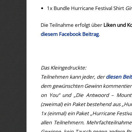
1x Bundle Hurricane Festival Shirt
Gir
Die Teilnahme erfolgt über
Liken und 
diesem Facebook Beitrag
.
Das Kleingedruckte:
Teilnehmen kann jeder, der
diesen Beit
dem gewünschten Gewinn kommentiert. E
on You“ und „Die Antwoord – Mount N
(zweimal) ein Paket bestehend aus „Hurri
1x (einmal) ein Paket „Hurricane Festiva
allen Teilnehmern. Mehrfachteilnahme
Gewinne, kein Tausch gegen andere Pr