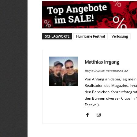
SCHLAGWORTE
Hurricane Festival
Verlosung
Matthias Irrgang
https://www.mindbreed.de
Von Anfang an dabei, lag mei
Realisation des Magazins. Inha
den Bereichen Konzertfotograf
den Bühnen diverser Clubs in 
Festival).