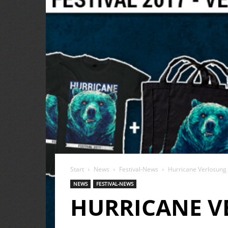
Start
News
Festival-News
Hurricane Verlosung
NEWS
FESTIVAL-NEWS
HURRICANE V