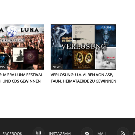
EWS
NEWS
 M’ERA LUNA FESTIVAL
VERLOSUNG: U.A. ALBEN VON ASP,
H UND CDS GEWINNEN
FAUN, HEIMATAERDE ZU GEWINNEN
FACEBOOK
INSTAGRAM
MAIL