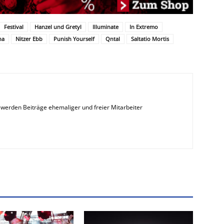
Festival
Hanzel und Gretyl
Illuminate
In Extremo
na
Nitzer Ebb
Punish Yourself
Qntal
Saltatio Mortis
erden Beiträge ehemaliger und freier Mitarbeiter