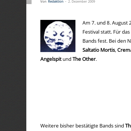
Von
Redaktion
-
2. Dezember 2009
Am 7. und 8. August 2
Festival statt. Für da
Bands fest. Bei den 
Saltatio Mortis
,
Crem
Angelspit
und
The Other
.
Weitere bisher bestätigte Bands sind
Th