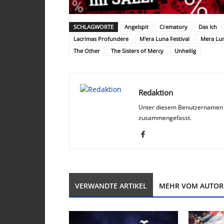
SCHLAGWORTE
Angelspit
Crematory
Das Ich
Lacrimas Profundere
M'era Luna Festival
Mera Lu
The Other
The Sisters of Mercy
Unheilig
Redaktion
Unter diesem Benutzernamen w
zusammengefasst.
VERWANDTE ARTIKEL
MEHR VOM AUTOR