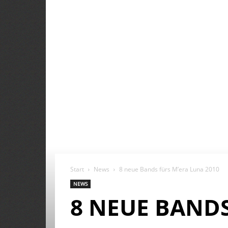
Start
News
8 neue Bands fürs M’era Luna 2010
NEWS
8 NEUE BANDS