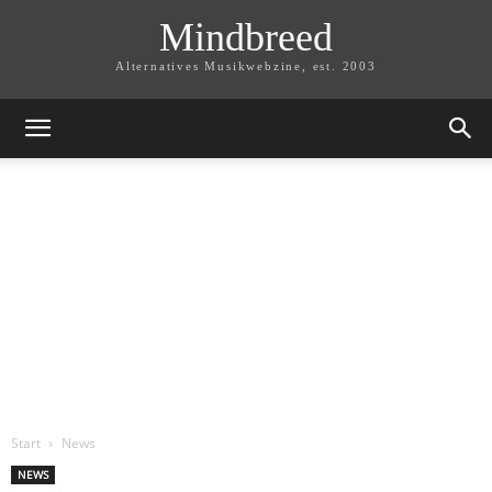
Mindbreed
Alternatives Musikwebzine, est. 2003
Start
News
NEWS