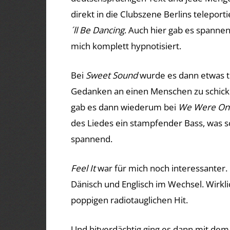
direkt in die Clubszene Berlins teleporti
´ll Be Dancing
. Auch hier gab es spanne
mich komplett hypnotisiert.
Bei
Sweet Sound
wurde es dann etwas t
Gedanken an einen Menschen zu schicke
gab es dann wiederum bei
We Were On
des Liedes ein stampfender Bass, was sc
spannend.
Feel It
war für mich noch interessanter. 
Dänisch und Englisch im Wechsel. Wirkl
poppigen radiotauglichen Hit.
Und hitverdächtig ging es dann mit de