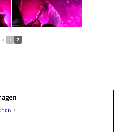
◄
1
2
hagen
sehen