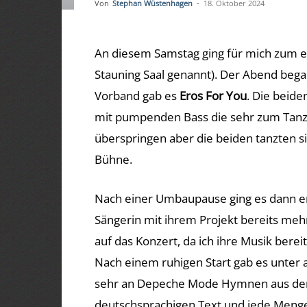
Von
Stephan Wüstenhagen
-
18. Oktober 2024
An diesem Samstag ging für mich zum er
Stauning Saal genannt). Der Abend beg
Vorband gab es
Eros For You
. Die beide
mit pumpenden Bass die sehr zum Tanzen
überspringen aber die beiden tanzten si
Bühne.
Nach einer Umbaupause ging es dann e
Sängerin mit ihrem Projekt bereits meh
auf das Konzert, da ich ihre Musik bere
Nach einem ruhigen Start gab es unte
sehr an Depeche Mode Hymnen aus dem 
deutschsprachigen Text und jede Menge 