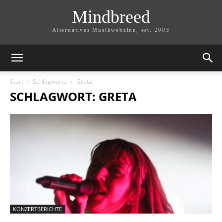
Mindbreed
Alternatives Musikwebzine, est. 2003
Start
Schlagworte
Greta
SCHLAGWORT: GRETA
KONZERTBERICHTE