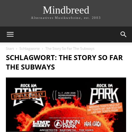
Mindbreed
Alternatives Musikwebzine, est. 2003
Start
Schlagworte
The Story So Far The Subways
SCHLAGWORT: THE STORY SO FAR
THE SUBWAYS