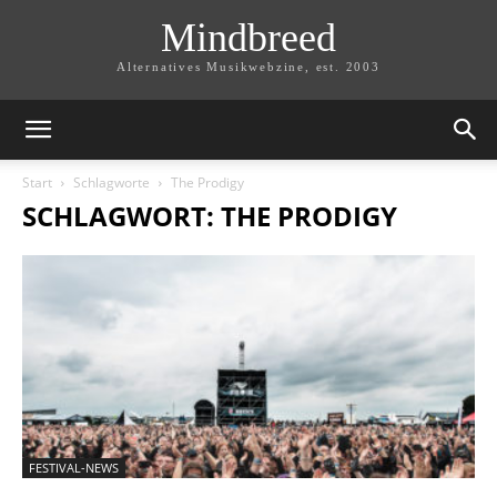
Mindbreed
Alternatives Musikwebzine, est. 2003
Start
Schlagworte
The Prodigy
SCHLAGWORT: THE PRODIGY
FESTIVAL-NEWS