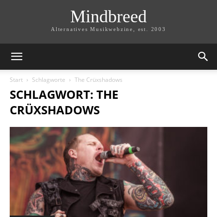
Mindbreed
Alternatives Musikwebzine, est. 2003
Start
Schlagworte
The Crüxshadows
SCHLAGWORT: THE
CRÜXSHADOWS