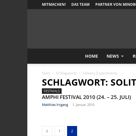
MITMACHEN!
DAS TEAM
PARTNER VON MINDB
HOME
NEWS
R
Start
Schlagworte
Solitary Experiments
SCHLAGWORT: SOLI
FESTIVALS
AMPHI FESTIVAL 2010 (24. – 25. JULI)
Matthias Irrgang
-
1. Januar 2010
1
2