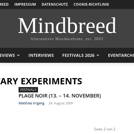
REED
IMPRESSUM
DATENSCHUTZ
COOKIE-RICHTLINIE
Mindbreed
Alternatives Musikwebzine, est. 2003
EVIEWS
INTERVIEWS
FESTIVALS 2026
EVENTARCH
TARY EXPERIMENTS
FESTIVALS
PLAGE NOIR (13. – 14. NOVEMBER)
Matthias Irrgang
-
24. August 2009
Seite 2 von 2