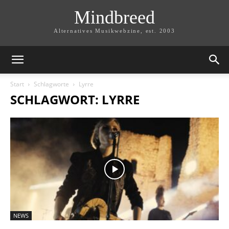
Mindbreed
Alternatives Musikwebzine, est. 2003
Start
Schlagworte
Lyrre
SCHLAGWORT: LYRRE
NEWS