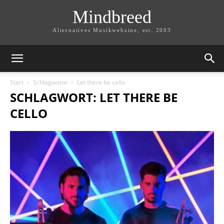
Mindbreed
Alternatives Musikwebzine, est. 2003
Start
Schlagworte
Let there be cello
SCHLAGWORT: LET THERE BE
CELLO