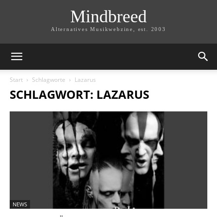
Mindbreed
Alternatives Musikwebzine, est. 2003
Start
Schlagworte
Lazarus
SCHLAGWORT: LAZARUS
NEWS