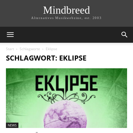
Mindbreed
Alternatives Musikwebzine, est. 2003
Start
Schlagworte
Eklipse
SCHLAGWORT: EKLIPSE
NEWS