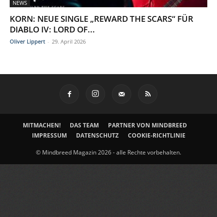
NEWS
KORN: NEUE SINGLE „REWARD THE SCARS“ FÜR
DIABLO IV: LORD OF...
Oliver Lippert
-
29. April 2026
MITMACHEN!
DAS TEAM
PARTNER VON MINDBREED
IMPRESSUM
DATENSCHUTZ
COOKIE-RICHTLINIE
© Mindbreed Magazin 2026 - alle Rechte vorbehalten.