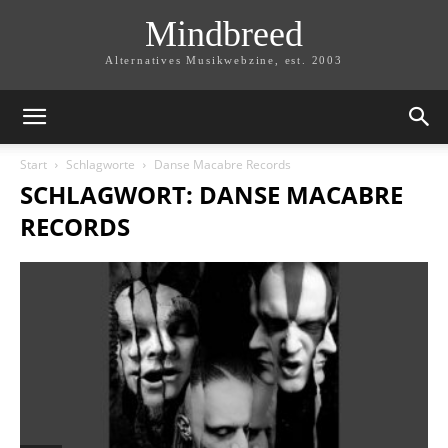
Mindbreed
Alternatives Musikwebzine, est. 2003
Start
Schlagworte
Danse Macabre Records
SCHLAGWORT: DANSE MACABRE
RECORDS