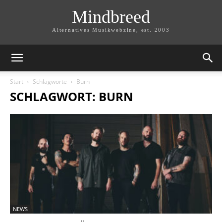
Mindbreed
Alternatives Musikwebzine, est. 2003
Start
Schlagworte
Burn
SCHLAGWORT: BURN
NEWS