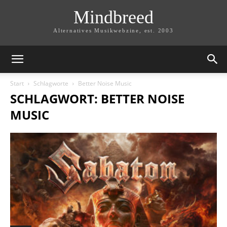
Mindbreed
Alternatives Musikwebzine, est. 2003
Start
Schlagworte
Better Noise Music
SCHLAGWORT: BETTER NOISE
MUSIC