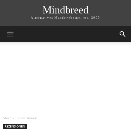
Mindbreed
Alternatives Musikwebzine, est. 2003
Start
Rezensionen
REZENSIONEN