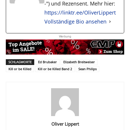
-") und Rezensent. Mehr hier:
https://linktr.ee/OliverLippert
Vollständige Bio ansehen
Werbung
SCHLAGWORTE
Ed Brubaker
Elizabeth Breitweiser
Kill or be Killed
Kill or be Killed Band 2
Sean Philips
Oliver Lippert