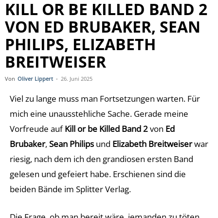
KILL OR BE KILLED BAND 2
VON ED BRUBAKER, SEAN
PHILIPS, ELIZABETH
BREITWEISER
Von
Oliver Lippert
-
26. Juni 2025
Viel zu lange muss man Fortsetzungen warten. Für
mich eine unausstehliche Sache. Gerade meine
Vorfreude auf
Kill or be Killed Band 2
von
Ed
Brubaker
,
Sean Philips
und
Elizabeth Breitweiser
war
riesig, nach dem ich den grandiosen ersten Band
gelesen und gefeiert habe. Erschienen sind die
beiden Bände im Splitter Verlag.
Die Frage, ob man bereit wäre, jemanden zu töten,