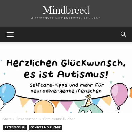
Mindbreed
Alternatives Musikwebzine, est. 2003
Start
Rezensionen
Comics und Bücher
REZENSIONEN
COMICS UND BÜCHER