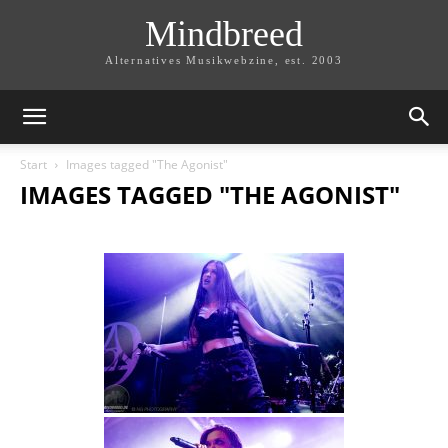
Mindbreed
Alternatives Musikwebzine, est. 2003
Start
Images tagged "The Agonist"
IMAGES TAGGED "THE AGONIST"